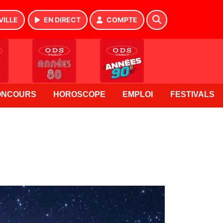
VILLE
EN DIRECT
COMPTE
ONCOURS
HOROSCOPE
EMPLOI
FESTIVALS