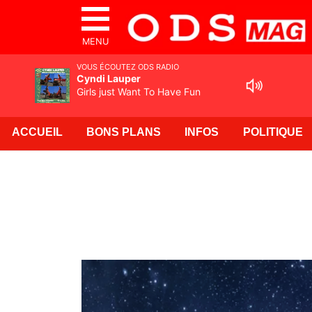
MENU
VOUS ÉCOUTEZ ODS RADIO
Cyndi Lauper
Girls just Want To Have Fun
ACCUEIL
BONS PLANS
INFOS
POLITIQUE