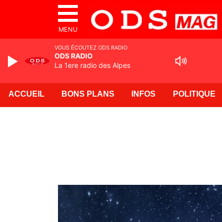
MENU
VOUS ÉCOUTEZ ODS RADIO
ODS RADIO
La 1ere radio des Alpes
ACCUEIL
BONS PLANS
INFOS
POLITIQUE