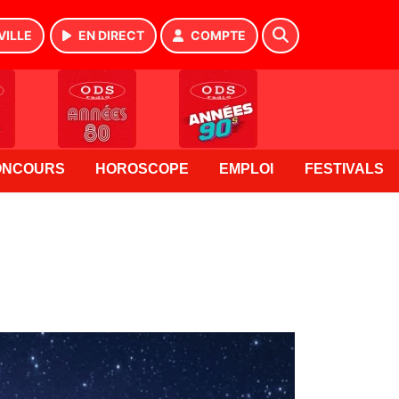
VILLE
EN DIRECT
COMPTE
ONCOURS
HOROSCOPE
EMPLOI
FESTIVALS