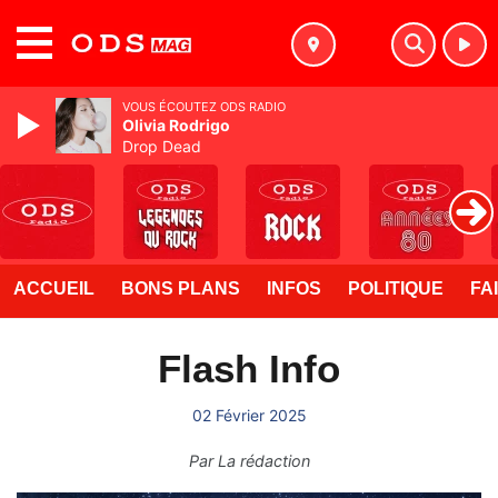
MENU
VOUS ÉCOUTEZ ODS RADIO
Olivia Rodrigo
Drop Dead
ACCUEIL
BONS PLANS
INFOS
POLITIQUE
FA
Flash Info
02 Février 2025
Par
La rédaction