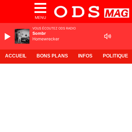
MENU
VOUS ÉCOUTEZ ODS RADIO
Sombr
Homewrecker
ACCUEIL
BONS PLANS
INFOS
POLITIQUE