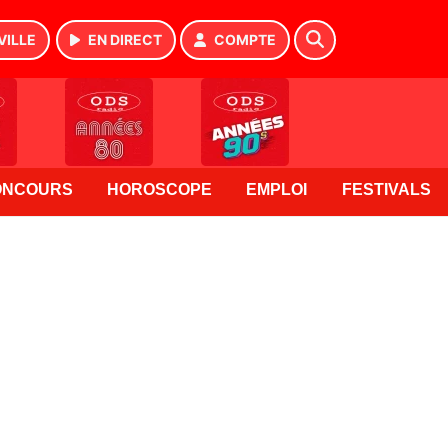
VILLE
EN DIRECT
COMPTE
ONCOURS
HOROSCOPE
EMPLOI
FESTIVALS