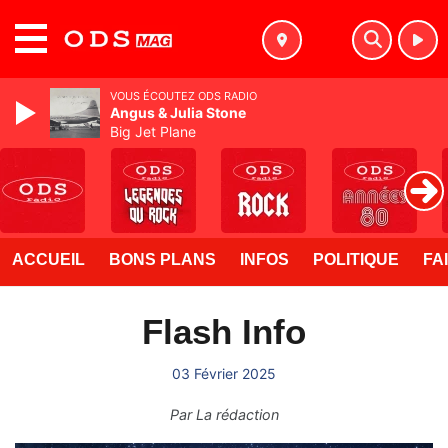
MENU
VOUS ÉCOUTEZ ODS RADIO
Angus & Julia Stone
Big Jet Plane
ACCUEIL
BONS PLANS
INFOS
POLITIQUE
FA
Flash Info
03 Février 2025
Par
La rédaction