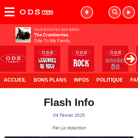
MENU
VOUS ÉCOUTEZ ODS RADIO
The Cranberries
Ode To My Family
ACCUEIL
BONS PLANS
INFOS
POLITIQUE
FA
Flash Info
04 Février 2025
Par
La rédaction