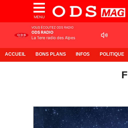
MENU
VOUS ÉCOUTEZ ODS RADIO
ODS RADIO
La 1ere radio des Alpes
ACCUEIL
BONS PLANS
INFOS
POLITIQUE
F