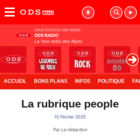
MENU
VOUS ÉCOUTEZ ODS RADIO
ODS RADIO
La 1ere radio des Alpes
ACCUEIL
BONS PLANS
INFOS
POLITIQUE
FA
La rubrique people
10 Février 2025
Par
La rédaction