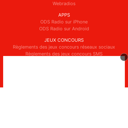
Webradios
APPS
ODS Radio sur iPhone
ODS Radio sur Android
JEUX CONCOURS
Règlements des jeux concours réseaux sociaux
Règlements des jeux concours SMS
Règlements des jeux concours téléphone et internet
© 2026 ODS Radio Tous droits réservés.
Signaler un contenu
-
Mentions légales
-
Politique de cookies
-
Contact