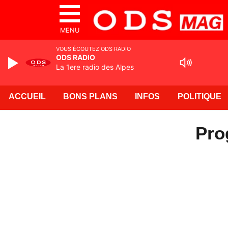
MENU
VOUS ÉCOUTEZ ODS RADIO
ODS RADIO
La 1ere radio des Alpes
ACCUEIL
BONS PLANS
INFOS
POLITIQUE
Pro