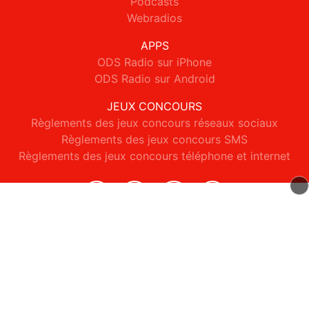
Podcasts
Webradios
APPS
ODS Radio sur iPhone
ODS Radio sur Android
JEUX CONCOURS
Règlements des jeux concours réseaux sociaux
Règlements des jeux concours SMS
Règlements des jeux concours téléphone et internet
© 2026 ODS Radio Tous droits réservés.
Signaler un contenu
-
Mentions légales
-
Politique de cookies
-
Contact