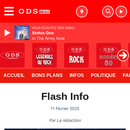
MENU
VOUS ÉCOUTEZ ODS RADIO
Status Quo
In The Army Now
ACCUEIL
BONS PLANS
INFOS
POLITIQUE
FA
Flash Info
11 Février 2025
Par
La rédaction