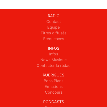
RADIO
Contact
Equipe
Titres diffusés
Fréquences
INFOS
Infos
News Musique
Contacter la rédac
RUBRIQUES
Bons Plans
Emissions
Concours
PODCASTS