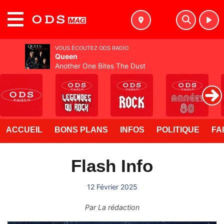
MENU
VOUS ÉCOUTEZ ODS RADIO
Queen
Another One Bites The Dust
ACCUEIL
BONS PLANS
INFOS
POLITIQUE
FA
Flash Info
12 Février 2025
Par
La rédaction