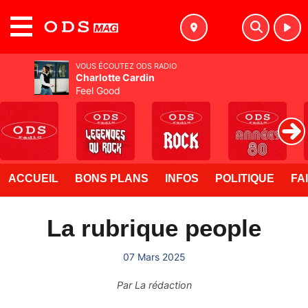
MENU
VOUS ÉCOUTEZ ODS RADIO
Charlotte Cardin
Feel Good
ACCUEIL
BONS PLANS
INFOS
POLITIQUE
FA
La rubrique people
07 Mars 2025
Par
La rédaction