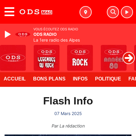
MENU
VOUS ÉCOUTEZ ODS RADIO
ODS RADIO
La 1ere radio des Alpes
ACCUEIL
BONS PLANS
INFOS
POLITIQUE
FA
Flash Info
07 Mars 2025
Par
La rédaction