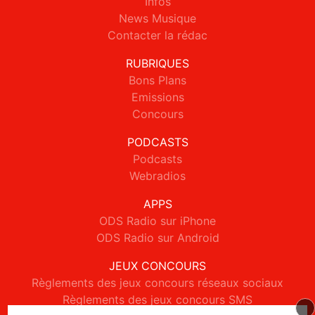
Infos
News Musique
Contacter la rédac
RUBRIQUES
Bons Plans
Emissions
Concours
PODCASTS
Podcasts
Webradios
APPS
ODS Radio sur iPhone
ODS Radio sur Android
JEUX CONCOURS
Règlements des jeux concours réseaux sociaux
Règlements des jeux concours SMS