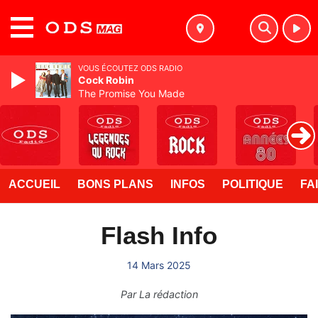
MENU
VOUS ÉCOUTEZ ODS RADIO
Cock Robin
The Promise You Made
ACCUEIL
BONS PLANS
INFOS
POLITIQUE
FA
Flash Info
14 Mars 2025
Par
La rédaction