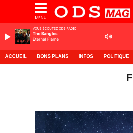
MENU
VOUS ÉCOUTEZ ODS RADIO
The Bangles
Eternal Flame
ACCUEIL
BONS PLANS
INFOS
POLITIQUE
F