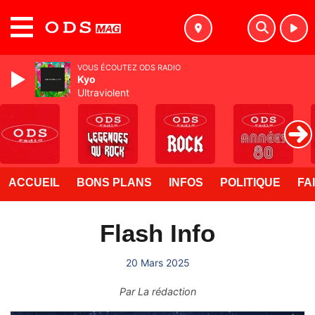
MENU
VOUS ÉCOUTEZ ODS RADIO
Kyo
Ultraviolent
ACCUEIL
BONS PLANS
INFOS
POLITIQUE
FA
Flash Info
20 Mars 2025
Par
La rédaction