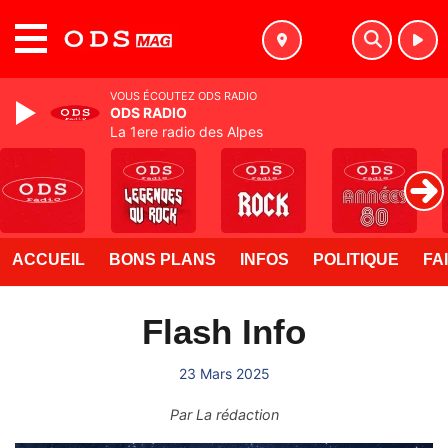
MENU
VOUS ÉCOUTEZ ODS RADIO
ODS RADIO
La 1ere radio des Alpes
ACCUEIL
BONS PLANS
INFOS
POLITIQUE
FA
Flash Info
23 Mars 2025
Par
La rédaction