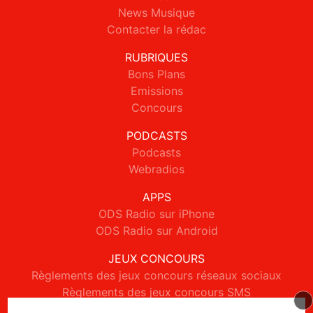
News Musique
Contacter la rédac
RUBRIQUES
Bons Plans
Emissions
Concours
PODCASTS
Podcasts
Webradios
APPS
ODS Radio sur iPhone
ODS Radio sur Android
JEUX CONCOURS
Règlements des jeux concours réseaux sociaux
Règlements des jeux concours SMS
Règlements des jeux concours téléphone et internet