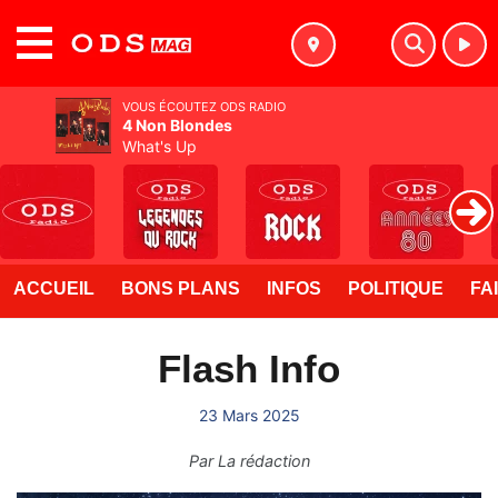
MENU
VOUS ÉCOUTEZ ODS RADIO
4 Non Blondes
What's Up
ACCUEIL
BONS PLANS
INFOS
POLITIQUE
FA
Flash Info
23 Mars 2025
Par
La rédaction