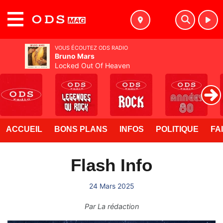
MENU
VOUS ÉCOUTEZ ODS RADIO
Bruno Mars
Locked Out Of Heaven
ACCUEIL
BONS PLANS
INFOS
POLITIQUE
FA
Flash Info
24 Mars 2025
Par
La rédaction