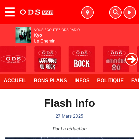
MENU
VOUS ÉCOUTEZ ODS RADIO
Kyo
Le Chemin
ACCUEIL
BONS PLANS
INFOS
POLITIQUE
FA
Flash Info
27 Mars 2025
Par
La rédaction