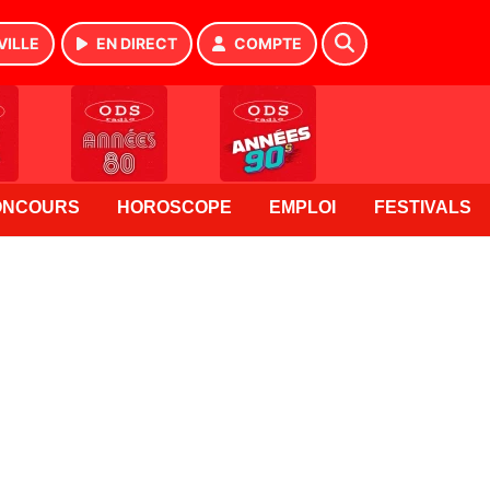
VILLE
EN DIRECT
COMPTE
ONCOURS
HOROSCOPE
EMPLOI
FESTIVALS