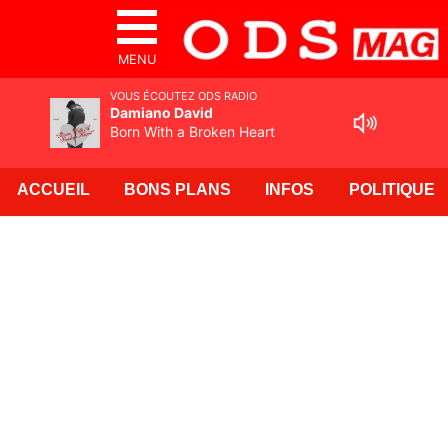
MENU
VOUS ÉCOUTEZ ODS RADIO
Damiano David
Born With a Broken Heart
ACCUEIL
BONS PLANS
INFOS
POLITIQUE