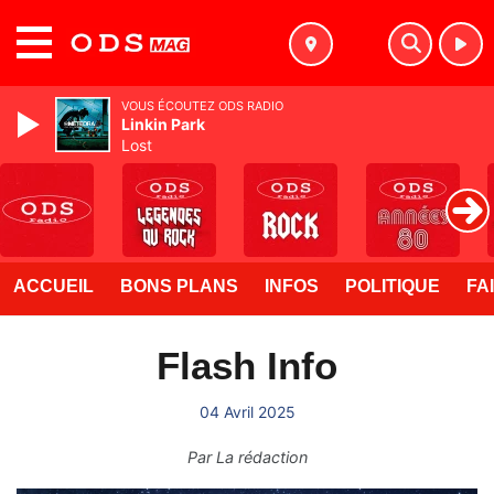
MENU
VOUS ÉCOUTEZ ODS RADIO
Linkin Park
Lost
ACCUEIL
BONS PLANS
INFOS
POLITIQUE
FA
Flash Info
04 Avril 2025
Par
La rédaction