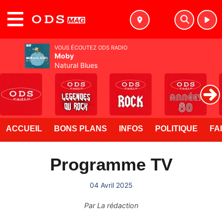
MENU
VOUS ÉCOUTEZ ODS RADIO
Moby
Natural Blues
ACCUEIL
BONS PLANS
INFOS
POLITIQUE
FA
Programme TV
04 Avril 2025
Par
La rédaction