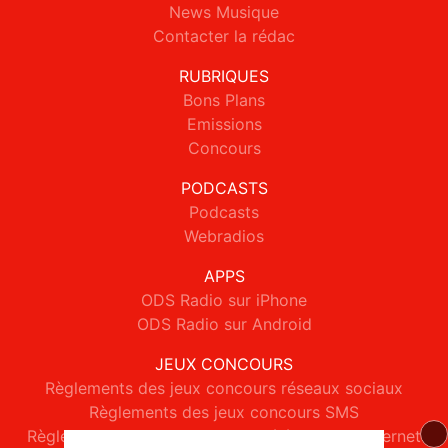
News Musique
Contacter la rédac
RUBRIQUES
Bons Plans
Emissions
Concours
PODCASTS
Podcasts
Webradios
APPS
ODS Radio sur iPhone
ODS Radio sur Android
JEUX CONCOURS
Règlements des jeux concours réseaux sociaux
Règlements des jeux concours SMS
Règlements des jeux concours téléphone et internet