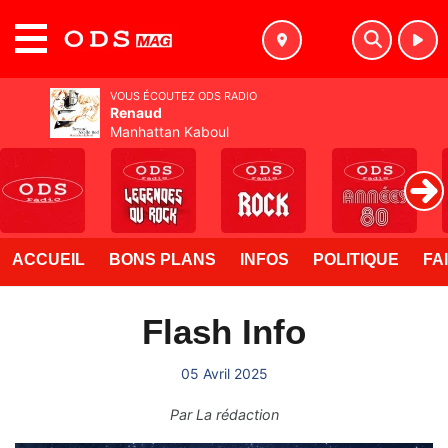
MENU
VOUS ÉCOUTEZ ODS RADIO
Renaud
Manhattan Kaboul
ACCUEIL
BONS PLANS
INFOS
POLITIQUE
FA
Flash Info
05 Avril 2025
Par
La rédaction