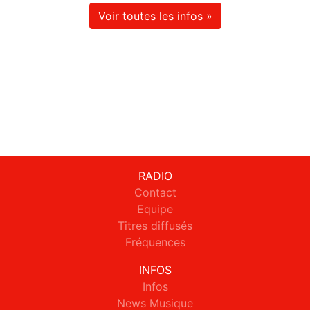
Voir toutes les infos »
RADIO
Contact
Equipe
Titres diffusés
Fréquences
INFOS
Infos
News Musique