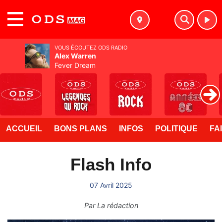
MENU
VOUS ÉCOUTEZ ODS RADIO
Alex Warren
Fever Dream
ACCUEIL
BONS PLANS
INFOS
POLITIQUE
FA
Flash Info
07 Avril 2025
Par
La rédaction