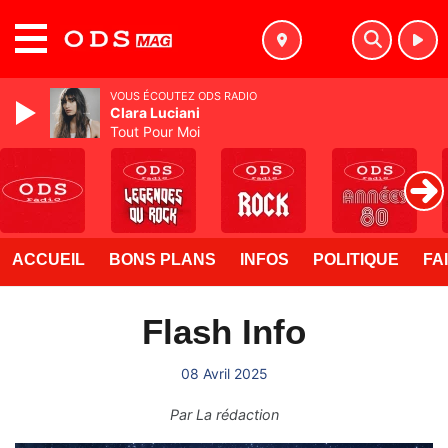
MENU
VOUS ÉCOUTEZ ODS RADIO
Clara Luciani
Tout Pour Moi
ACCUEIL
BONS PLANS
INFOS
POLITIQUE
FA
Flash Info
08 Avril 2025
Par
La rédaction