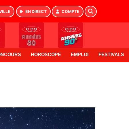
VILLE
EN DIRECT
COMPTE
ONCOURS
HOROSCOPE
EMPLOI
FESTIVALS