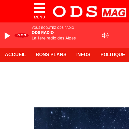
MENU
VOUS ÉCOUTEZ ODS RADIO
ODS RADIO
La 1ere radio des Alpes
ACCUEIL
BONS PLANS
INFOS
POLITIQUE