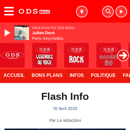
MENU
VOUS ÉCOUTEZ ODS RADIO
Julien Doré
Paris-Seychelles
ACCUEIL
BONS PLANS
INFOS
POLITIQUE
FA
Flash Info
10 Avril 2025
Par
La rédaction