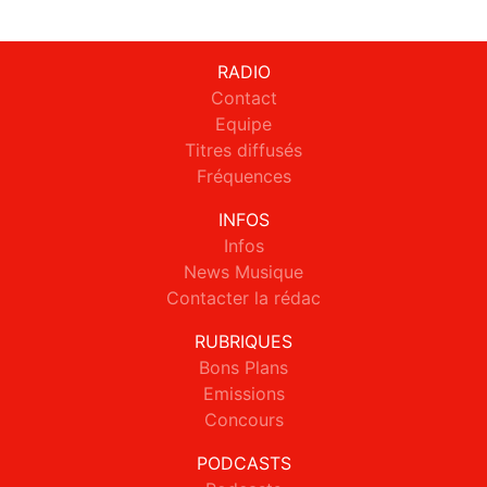
RADIO
Contact
Equipe
Titres diffusés
Fréquences
INFOS
Infos
News Musique
Contacter la rédac
RUBRIQUES
Bons Plans
Emissions
Concours
PODCASTS