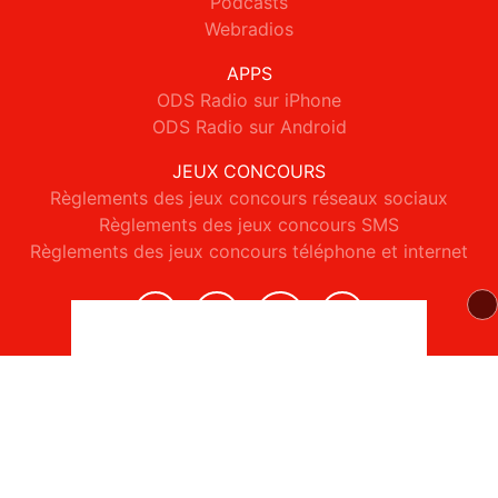
Podcasts
Webradios
APPS
ODS Radio sur iPhone
ODS Radio sur Android
JEUX CONCOURS
Règlements des jeux concours réseaux sociaux
Règlements des jeux concours SMS
Règlements des jeux concours téléphone et internet
© 2026 ODS Radio Tous droits réservés.
Signaler un contenu
-
Mentions légales
-
Politique de cookies
-
Contact