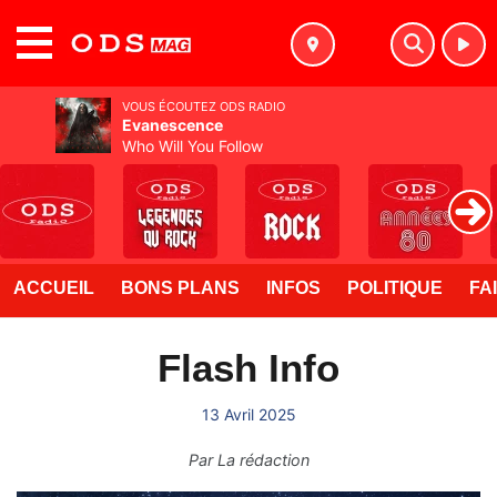
MENU
VOUS ÉCOUTEZ ODS RADIO
Evanescence
Who Will You Follow
ACCUEIL
BONS PLANS
INFOS
POLITIQUE
FA
Flash Info
13 Avril 2025
Par
La rédaction