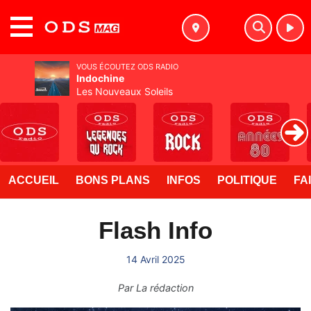
MENU
VOUS ÉCOUTEZ ODS RADIO
Indochine
Les Nouveaux Soleils
ACCUEIL
BONS PLANS
INFOS
POLITIQUE
FA
Flash Info
14 Avril 2025
Par
La rédaction