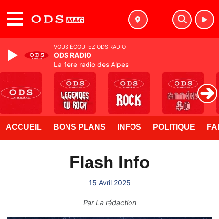
MENU
VOUS ÉCOUTEZ ODS RADIO
ODS RADIO
La 1ere radio des Alpes
ACCUEIL
BONS PLANS
INFOS
POLITIQUE
FA
Flash Info
15 Avril 2025
Par
La rédaction