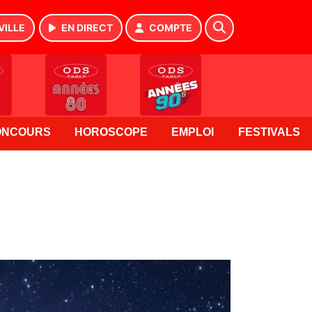
VILLE
EN DIRECT
COMPTE
ONCOURS
HOROSCOPE
EMPLOI
FESTIVALS