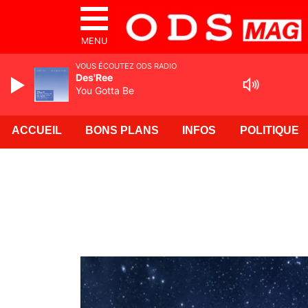
MENU
VOUS ÉCOUTEZ ODS RADIO
Des'Ree
You Gotta Be
ACCUEIL
BONS PLANS
INFOS
POLITIQUE