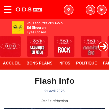
MENU
VOUS ÉCOUTEZ ODS RADIO
Ed Sheeran
Eyes Closed
ACCUEIL
BONS PLANS
INFOS
POLITIQUE
FA
Flash Info
21 Avril 2025
Par
La rédaction