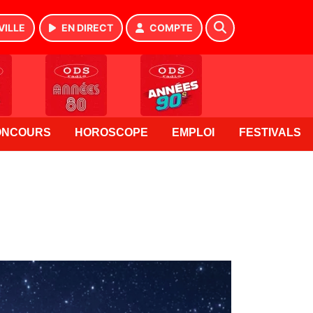
VILLE
EN DIRECT
COMPTE
ONCOURS
HOROSCOPE
EMPLOI
FESTIVALS