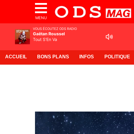
MENU
VOUS ÉCOUTEZ ODS RADIO
Gaëtan Roussel
Tout S'En Va
ACCUEIL
BONS PLANS
INFOS
POLITIQUE