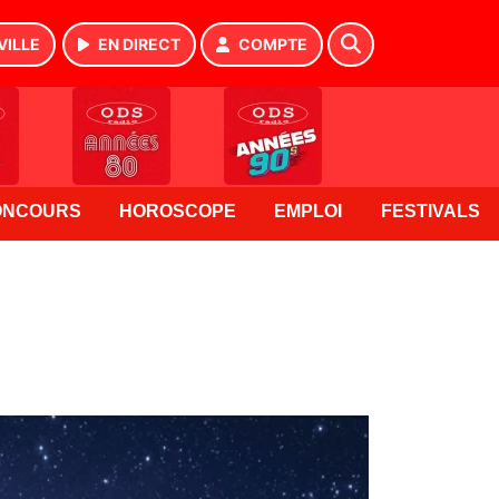
VILLE
EN DIRECT
COMPTE
ONCOURS
HOROSCOPE
EMPLOI
FESTIVALS