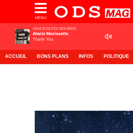
MENU
VOUS ÉCOUTEZ ODS RADIO
Alanis Morissette
Thank You
ACCUEIL
BONS PLANS
INFOS
POLITIQUE