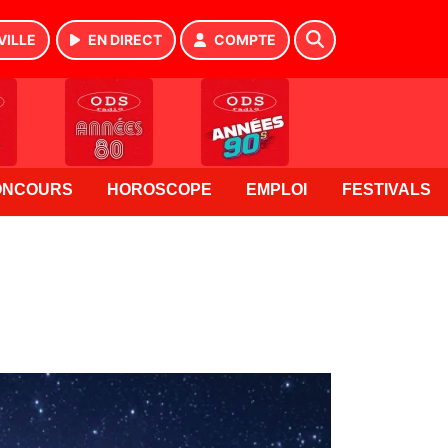
VILLE
EN DIRECT
COMPTE
ONCOURS
HOROSCOPE
EMPLOI
FESTIVALS