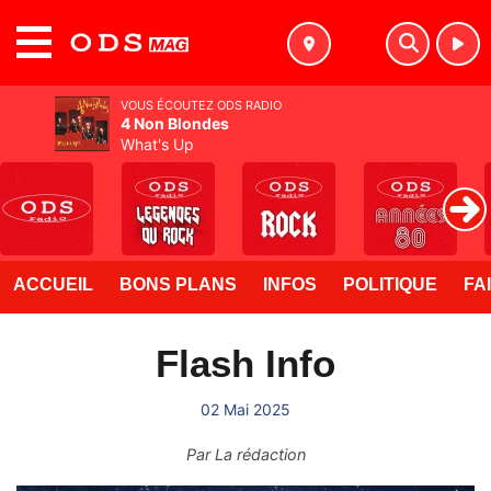
MENU
VOUS ÉCOUTEZ ODS RADIO
4 Non Blondes
What's Up
ACCUEIL
BONS PLANS
INFOS
POLITIQUE
FA
Flash Info
02 Mai 2025
Par
La rédaction