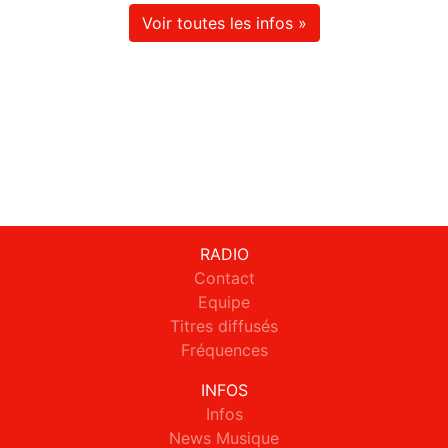
Voir toutes les infos »
RADIO
Contact
Equipe
Titres diffusés
Fréquences
INFOS
Infos
News Musique