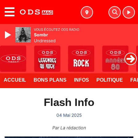
MENU
VOUS ÉCOUTEZ ODS RADIO
Sombr
Undressed
ACCUEIL
BONS PLANS
INFOS
POLITIQUE
FA
Flash Info
04 Mai 2025
Par
La rédaction