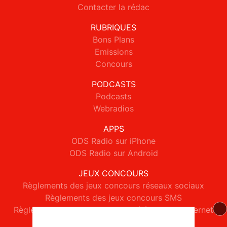
Contacter la rédac
RUBRIQUES
Bons Plans
Emissions
Concours
PODCASTS
Podcasts
Webradios
APPS
ODS Radio sur iPhone
ODS Radio sur Android
JEUX CONCOURS
Règlements des jeux concours réseaux sociaux
Règlements des jeux concours SMS
Règlements des jeux concours téléphone et internet