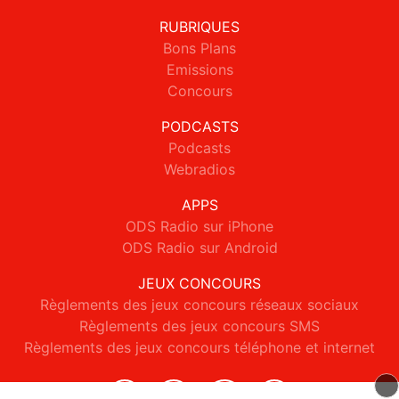
RUBRIQUES
Bons Plans
Emissions
Concours
PODCASTS
Podcasts
Webradios
APPS
ODS Radio sur iPhone
ODS Radio sur Android
JEUX CONCOURS
Règlements des jeux concours réseaux sociaux
Règlements des jeux concours SMS
Règlements des jeux concours téléphone et internet