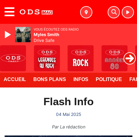
MENU
VOUS ÉCOUTEZ ODS RADIO
Myles Smith
Drive Safe
ACCUEIL
BONS PLANS
INFOS
POLITIQUE
FA
Flash Info
04 Mai 2025
Par
La rédaction