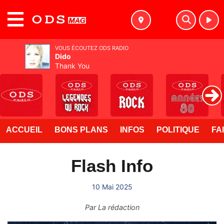
MENU
VOUS ÉCOUTEZ ODS RADIO
Dido
Thank You
ACCUEIL
BONS PLANS
INFOS
POLITIQUE
FA
Flash Info
10 Mai 2025
Par
La rédaction