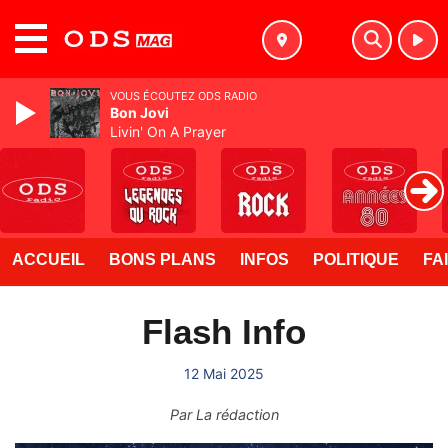
MENU
VOUS ÉCOUTEZ ODS RADIO
Bon Jovi
Livin' On A Prayer
ACCUEIL
BONS PLANS
INFOS
POLITIQUE
FA
Flash Info
12 Mai 2025
Par
La rédaction