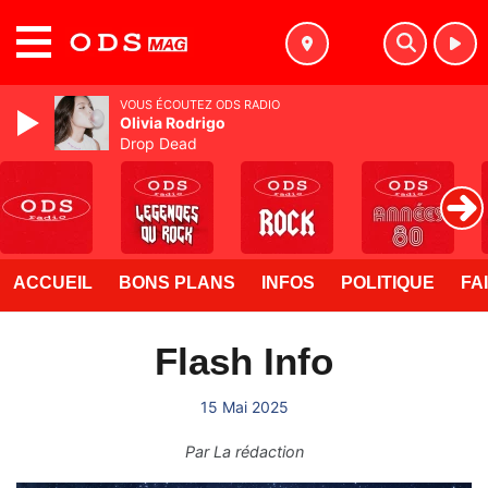
MENU
VOUS ÉCOUTEZ ODS RADIO
Olivia Rodrigo
Drop Dead
ACCUEIL
BONS PLANS
INFOS
POLITIQUE
FA
Flash Info
15 Mai 2025
Par
La rédaction