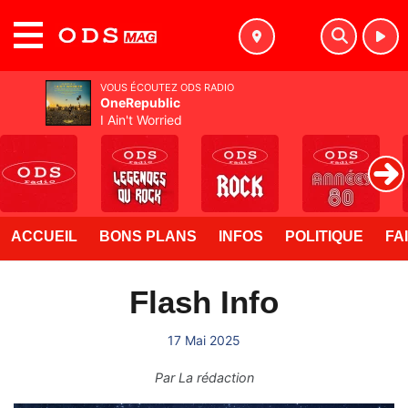
MENU
VOUS ÉCOUTEZ ODS RADIO
OneRepublic
I Ain't Worried
ACCUEIL
BONS PLANS
INFOS
POLITIQUE
FA
Flash Info
17 Mai 2025
Par
La rédaction