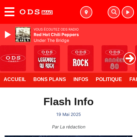
MENU
VOUS ÉCOUTEZ ODS RADIO
Red Hot Chili Peppers
Under The Bridge
ACCUEIL
BONS PLANS
INFOS
POLITIQUE
FA
Flash Info
19 Mai 2025
Par
La rédaction