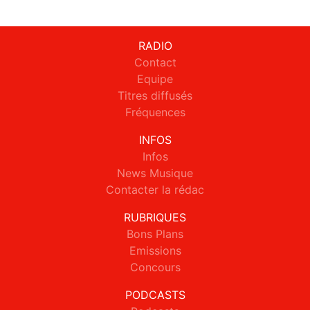
RADIO
Contact
Equipe
Titres diffusés
Fréquences
INFOS
Infos
News Musique
Contacter la rédac
RUBRIQUES
Bons Plans
Emissions
Concours
PODCASTS