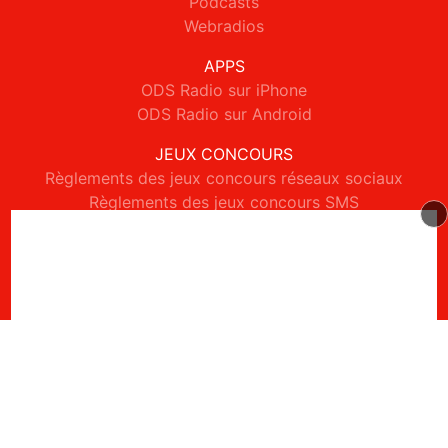
Podcasts
Webradios
APPS
ODS Radio sur iPhone
ODS Radio sur Android
JEUX CONCOURS
Règlements des jeux concours réseaux sociaux
Règlements des jeux concours SMS
Règlements des jeux concours téléphone et internet
© 2026 ODS Radio Tous droits réservés.
Signaler un contenu
-
Mentions légales
-
Politique de cookies
-
Contact