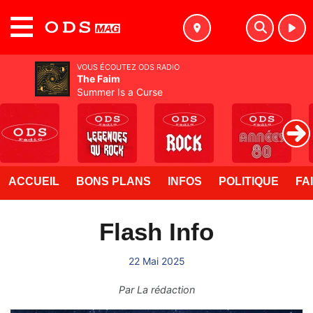
MENU
VOUS ÉCOUTEZ ODS RADIO
The Faim
Summer Is a Curse
ACCUEIL
BONS PLANS
INFOS
POLITIQUE
FA
Flash Info
22 Mai 2025
Par
La rédaction