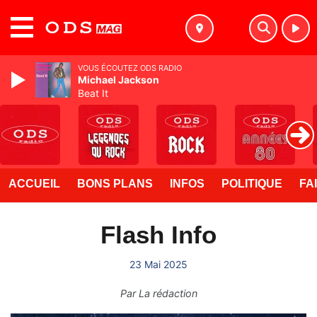
MENU
VOUS ÉCOUTEZ ODS RADIO
Michael Jackson
Beat It
ACCUEIL
BONS PLANS
INFOS
POLITIQUE
FA
Flash Info
23 Mai 2025
Par
La rédaction