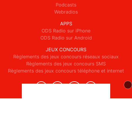
Podcasts
Webradios
APPS
ODS Radio sur iPhone
ODS Radio sur Android
JEUX CONCOURS
Règlements des jeux concours réseaux sociaux
Règlements des jeux concours SMS
Règlements des jeux concours téléphone et internet
© 2026 ODS Radio Tous droits réservés.
Signaler un contenu
-
Mentions légales
-
Politique de cookies
-
Contact