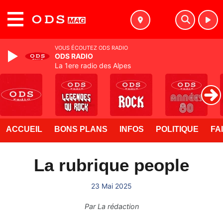
MENU
VOUS ÉCOUTEZ ODS RADIO
ODS RADIO
La 1ere radio des Alpes
ACCUEIL
BONS PLANS
INFOS
POLITIQUE
FA
La rubrique people
23 Mai 2025
Par
La rédaction