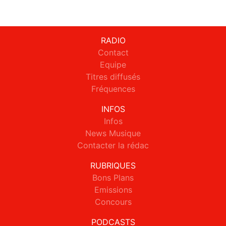
RADIO
Contact
Equipe
Titres diffusés
Fréquences
INFOS
Infos
News Musique
Contacter la rédac
RUBRIQUES
Bons Plans
Emissions
Concours
PODCASTS