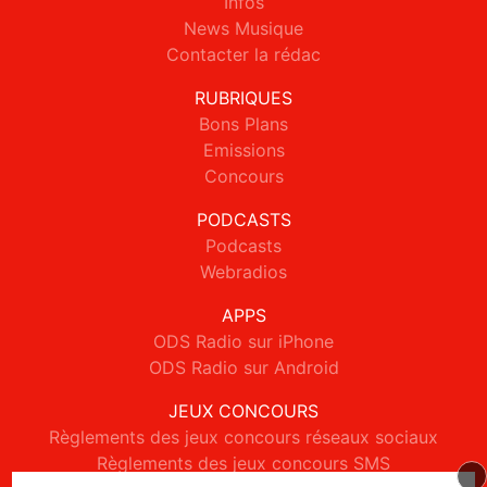
Infos
News Musique
Contacter la rédac
RUBRIQUES
Bons Plans
Emissions
Concours
PODCASTS
Podcasts
Webradios
APPS
ODS Radio sur iPhone
ODS Radio sur Android
JEUX CONCOURS
Règlements des jeux concours réseaux sociaux
Règlements des jeux concours SMS