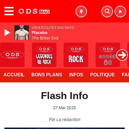
MENU
VOUS ÉCOUTEZ ODS RADIO
Placebo
The Bitter End
ACCUEIL
BONS PLANS
INFOS
POLITIQUE
FA
Flash Info
27 Mai 2025
Par
La rédaction