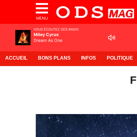
MENU
VOUS ÉCOUTEZ ODS RADIO
Miley Cyrus
Dream As One
ACCUEIL
BONS PLANS
INFOS
POLITIQUE
F