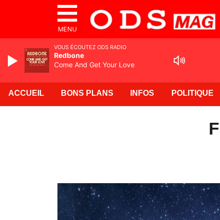
MENU
VOUS ÉCOUTEZ ODS RADIO
Redbone
Come And Get Your Love
ACCUEIL
BONS PLANS
INFOS
POLITIQUE
F